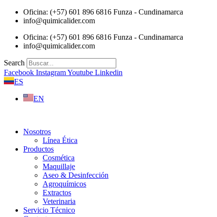
Saltar
Oficina: (+57) 601 896 6816 Funza - Cundinamarca
al
info@quimicalider.com
contenido
Oficina: (+57) 601 896 6816 Funza - Cundinamarca
info@quimicalider.com
Search
Facebook
Instagram
Youtube
Linkedin
ES
EN
Nosotros
Línea Ética
Productos
Cosmética
Maquillaje
Aseo & Desinfección
Agroquímicos
Extractos
Veterinaria
Servicio Técnico