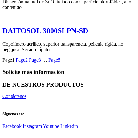
Dispersión natural de ZnO, tratado con superficie hidrofóbica, alto
contenido
DAITOSOL 3000SLPN-SD
Copolímero acrílico, superior transparencia, película rígida, no
pegajosa. Secado rápido.
Page
1
Page
2
Page
3
…
Page
5
Solicite más información
DE NUESTROS PRODUCTOS
Contáctenos
Síguenos en:
Facebook
Instagram
Youtube
Linkedin