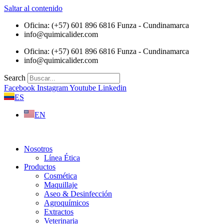
Saltar al contenido
Oficina: (+57) 601 896 6816 Funza - Cundinamarca
info@quimicalider.com
Oficina: (+57) 601 896 6816 Funza - Cundinamarca
info@quimicalider.com
Search
Facebook
Instagram
Youtube
Linkedin
ES
EN
Nosotros
Línea Ética
Productos
Cosmética
Maquillaje
Aseo & Desinfección
Agroquímicos
Extractos
Veterinaria