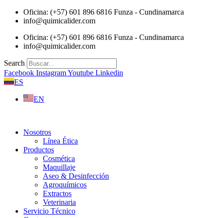
Saltar
Oficina: (+57) 601 896 6816 Funza - Cundinamarca
al
info@quimicalider.com
contenido
Oficina: (+57) 601 896 6816 Funza - Cundinamarca
info@quimicalider.com
Search
Facebook
Instagram
Youtube
Linkedin
ES
EN
Nosotros
Línea Ética
Productos
Cosmética
Maquillaje
Aseo & Desinfección
Agroquímicos
Extractos
Veterinaria
Servicio Técnico