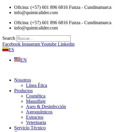
Saltar
Oficina: (+57) 601 896 6816 Funza - Cundinamarca
al
info@quimicalider.com
contenido
Oficina: (+57) 601 896 6816 Funza - Cundinamarca
info@quimicalider.com
Search
Facebook
Instagram
Youtube
Linkedin
ES
EN
Nosotros
Línea Ética
Productos
Cosmética
Maquillaje
Aseo & Desinfección
Agroquímicos
Extractos
Veterinaria
Servicio Técnico