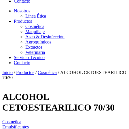
Contacto
Nosotros
Línea Ética
Productos
Cosmética
Maquillaje
Aseo & Desinfección
Agroquímicos
Extractos
Veterinaria
Servicio Técnico
Contacto
Inicio
/
Productos
/
Cosmética
/ ALCOHOL CETOESTEARILICO
70/30
ALCOHOL
CETOESTEARILICO 70/30
Cosmética
Emulsificantes