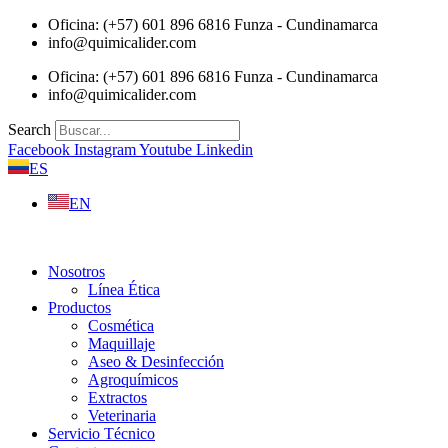
Saltar
Oficina: (+57) 601 896 6816 Funza - Cundinamarca
al
info@quimicalider.com
contenido
Oficina: (+57) 601 896 6816 Funza - Cundinamarca
info@quimicalider.com
Search
Facebook
Instagram
Youtube
Linkedin
ES
EN
Nosotros
Línea Ética
Productos
Cosmética
Maquillaje
Aseo & Desinfección
Agroquímicos
Extractos
Veterinaria
Servicio Técnico