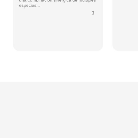
una combinación sinérgica de múltiples
especies...