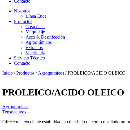
Contacto
Nosotros
Línea Ética
Productos
Cosmética
Maquillaje
Aseo & Desinfección
Agroquímicos
Extractos
Veterinaria
Servicio Técnico
Contacto
Inicio
/
Productos
/
Agroquímicos
/ PROLEICO/ACIDO OLEICO
PROLEICO/ACIDO OLEICO
Agroquímicos
Tensoactivos
Ofrece una excelente estabilidad, su titer bajo da como resultado un p