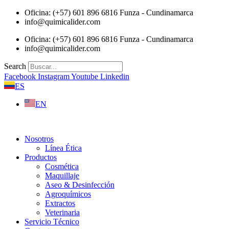
Saltar
Oficina: (+57) 601 896 6816 Funza - Cundinamarca
al
info@quimicalider.com
contenido
Oficina: (+57) 601 896 6816 Funza - Cundinamarca
info@quimicalider.com
Search
Facebook
Instagram
Youtube
Linkedin
ES
EN
Nosotros
Línea Ética
Productos
Cosmética
Maquillaje
Aseo & Desinfección
Agroquímicos
Extractos
Veterinaria
Servicio Técnico