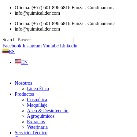
Saltar
Oficina: (+57) 601 896 6816 Funza - Cundinamarca
al
info@quimicalider.com
contenido
Oficina: (+57) 601 896 6816 Funza - Cundinamarca
info@quimicalider.com
Search
Facebook
Instagram
Youtube
Linkedin
ES
EN
Nosotros
Línea Ética
Productos
Cosmética
Maquillaje
Aseo & Desinfección
Agroquímicos
Extractos
Veterinaria
Servicio Técnico