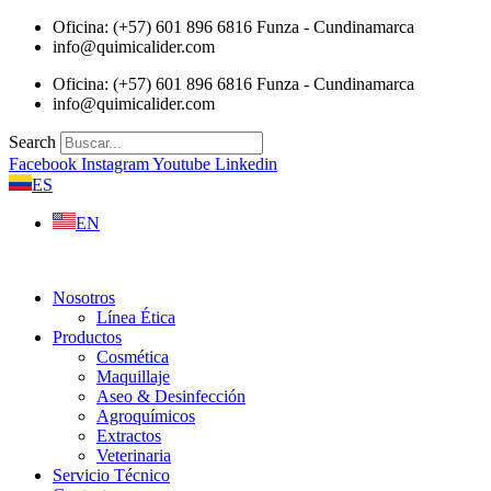
Saltar
Oficina: (+57) 601 896 6816 Funza - Cundinamarca
al
info@quimicalider.com
contenido
Oficina: (+57) 601 896 6816 Funza - Cundinamarca
info@quimicalider.com
Search
Facebook
Instagram
Youtube
Linkedin
ES
EN
Nosotros
Línea Ética
Productos
Cosmética
Maquillaje
Aseo & Desinfección
Agroquímicos
Extractos
Veterinaria
Servicio Técnico