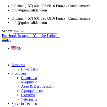
Saltar
Oficina: (+57) 601 896 6816 Funza - Cundinamarca
al
info@quimicalider.com
contenido
Oficina: (+57) 601 896 6816 Funza - Cundinamarca
info@quimicalider.com
Search
Facebook
Instagram
Youtube
Linkedin
ES
EN
Nosotros
Línea Ética
Productos
Cosmética
Maquillaje
Aseo & Desinfección
Agroquímicos
Extractos
Veterinaria
Servicio Técnico