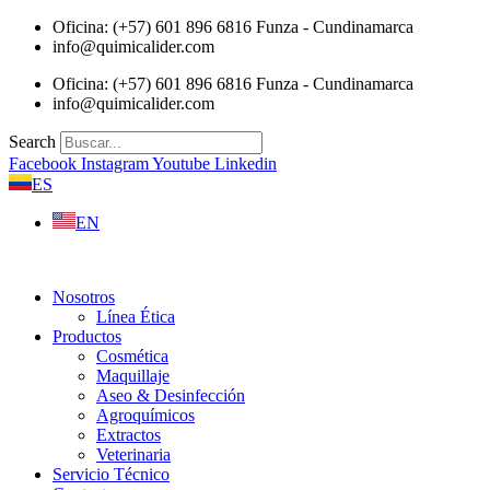
Saltar
Oficina: (+57) 601 896 6816 Funza - Cundinamarca
al
info@quimicalider.com
contenido
Oficina: (+57) 601 896 6816 Funza - Cundinamarca
info@quimicalider.com
Search
Facebook
Instagram
Youtube
Linkedin
ES
EN
Nosotros
Línea Ética
Productos
Cosmética
Maquillaje
Aseo & Desinfección
Agroquímicos
Extractos
Veterinaria
Servicio Técnico