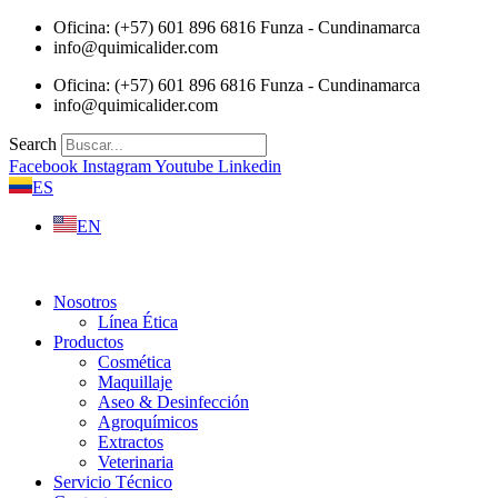
Saltar
Oficina: (+57) 601 896 6816 Funza - Cundinamarca
al
info@quimicalider.com
contenido
Oficina: (+57) 601 896 6816 Funza - Cundinamarca
info@quimicalider.com
Search
Facebook
Instagram
Youtube
Linkedin
ES
EN
Nosotros
Línea Ética
Productos
Cosmética
Maquillaje
Aseo & Desinfección
Agroquímicos
Extractos
Veterinaria
Servicio Técnico