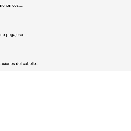
o iónicos....
 no pegajoso....
aciones del cabello...