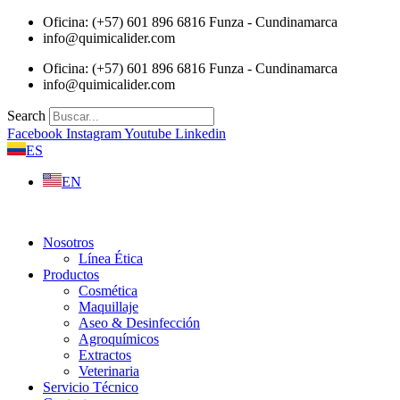
Saltar
Oficina: (+57) 601 896 6816 Funza - Cundinamarca
al
info@quimicalider.com
contenido
Oficina: (+57) 601 896 6816 Funza - Cundinamarca
info@quimicalider.com
Search
Facebook
Instagram
Youtube
Linkedin
ES
EN
Nosotros
Línea Ética
Productos
Cosmética
Maquillaje
Aseo & Desinfección
Agroquímicos
Extractos
Veterinaria
Servicio Técnico