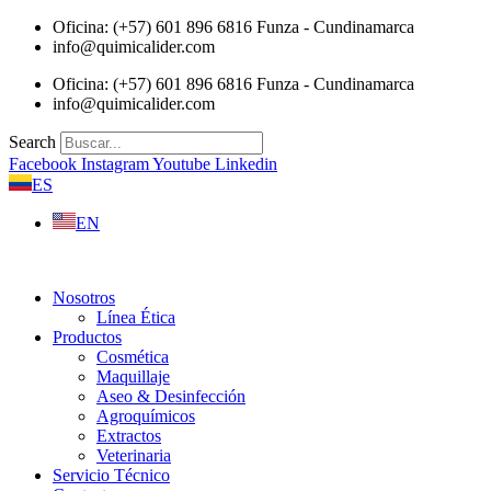
Saltar
Oficina: (+57) 601 896 6816 Funza - Cundinamarca
al
info@quimicalider.com
contenido
Oficina: (+57) 601 896 6816 Funza - Cundinamarca
info@quimicalider.com
Search
Facebook
Instagram
Youtube
Linkedin
ES
EN
Nosotros
Línea Ética
Productos
Cosmética
Maquillaje
Aseo & Desinfección
Agroquímicos
Extractos
Veterinaria
Servicio Técnico