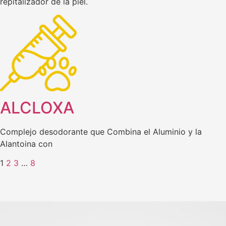
repitalizador de la piel.
ALCLOXA
Complejo desodorante que Combina el Aluminio y la
Alantoina con
1
2
3
…
8