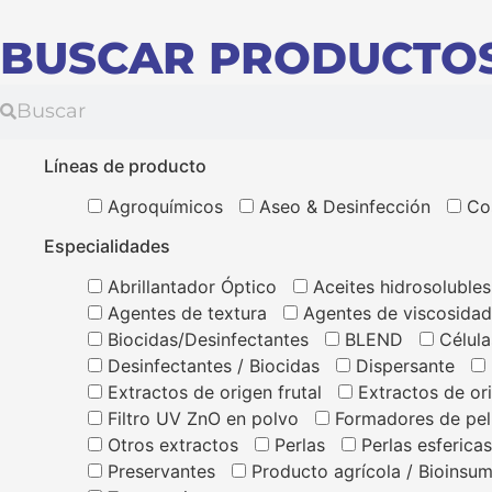
BUSCAR PRODUCTO
Líneas de producto
Agroquímicos
Aseo & Desinfección
Co
Especialidades
Abrillantador Óptico
Aceites hidrosolubles
Agentes de textura
Agentes de viscosidad
Biocidas/Desinfectantes
BLEND
Célula
Desinfectantes / Biocidas
Dispersante
Extractos de origen frutal
Extractos de or
Filtro UV ZnO en polvo
Formadores de pel
Otros extractos
Perlas
Perlas esferica
Preservantes
Producto agrícola / Bioinsu