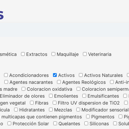
S
smética
Extractos
Maquillaje
Veterinaria
Acondicionadores
Activos
Activos Naturales
Agentes nacarantes
Agentes Reológicos
Anti-i
s madre
Coloracion oxidativa
Coloracion semiperm
Eliminador de olores
Emolientes
Emulsificantes
igen vegetal
Fibras
Filtro UV dispersion de TiO2
icula
Hidratantes
Mezclas
Modificador sensorial
s multicapas que contienen pigmentos
Pigmentos
Pi
mo
Protección Solar
Quelantes
Siliconas
Solub