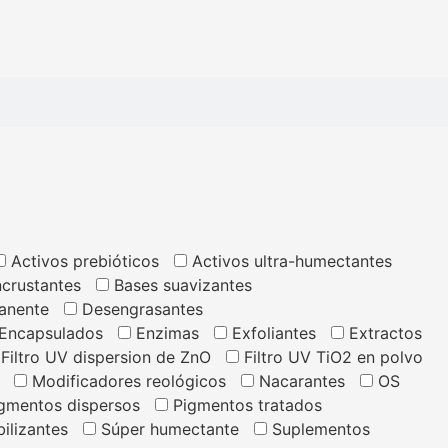
Activos prebióticos
Activos ultra-humectantes
ncrustantes
Bases suavizantes
anente
Desengrasantes
Encapsulados
Enzimas
Exfoliantes
Extractos
Filtro UV dispersion de ZnO
Filtro UV TiO2 en polvo
Modificadores reológicos
Nacarantes
OS
gmentos dispersos
Pigmentos tratados
ilizantes
Súper humectante
Suplementos