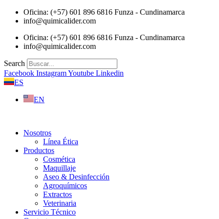
Saltar
Oficina: (+57) 601 896 6816 Funza - Cundinamarca
al
info@quimicalider.com
contenido
Oficina: (+57) 601 896 6816 Funza - Cundinamarca
info@quimicalider.com
Search
Facebook
Instagram
Youtube
Linkedin
ES
EN
Nosotros
Línea Ética
Productos
Cosmética
Maquillaje
Aseo & Desinfección
Agroquímicos
Extractos
Veterinaria
Servicio Técnico