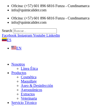
Saltar
Oficina: (+57) 601 896 6816 Funza - Cundinamarca
al
info@quimicalider.com
contenido
Oficina: (+57) 601 896 6816 Funza - Cundinamarca
info@quimicalider.com
Search
Facebook
Instagram
Youtube
Linkedin
ES
EN
Nosotros
Línea Ética
Productos
Cosmética
Maquillaje
Aseo & Desinfección
Agroquímicos
Extractos
Veterinaria
Servicio Técnico