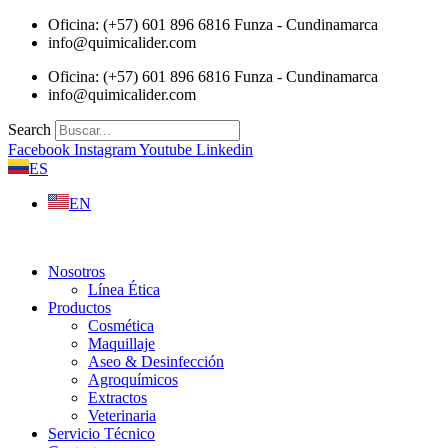
Saltar
Oficina: (+57) 601 896 6816 Funza - Cundinamarca
al
info@quimicalider.com
contenido
Oficina: (+57) 601 896 6816 Funza - Cundinamarca
info@quimicalider.com
Search
Facebook
Instagram
Youtube
Linkedin
ES
EN
Nosotros
Línea Ética
Productos
Cosmética
Maquillaje
Aseo & Desinfección
Agroquímicos
Extractos
Veterinaria
Servicio Técnico