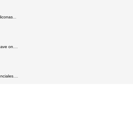
liconas...
ave on....
ciales....