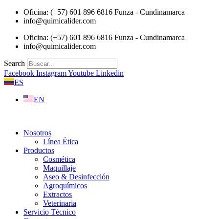
Saltar
Oficina: (+57) 601 896 6816 Funza - Cundinamarca
al
info@quimicalider.com
contenido
Oficina: (+57) 601 896 6816 Funza - Cundinamarca
info@quimicalider.com
Search
Facebook
Instagram
Youtube
Linkedin
ES
EN
Nosotros
Línea Ética
Productos
Cosmética
Maquillaje
Aseo & Desinfección
Agroquímicos
Extractos
Veterinaria
Servicio Técnico