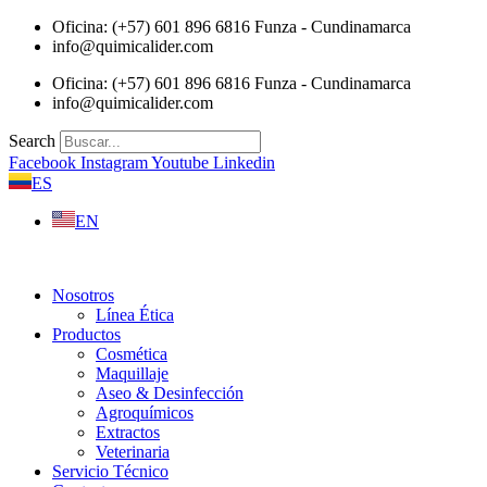
Saltar
Oficina: (+57) 601 896 6816 Funza - Cundinamarca
al
info@quimicalider.com
contenido
Oficina: (+57) 601 896 6816 Funza - Cundinamarca
info@quimicalider.com
Search
Facebook
Instagram
Youtube
Linkedin
ES
EN
Nosotros
Línea Ética
Productos
Cosmética
Maquillaje
Aseo & Desinfección
Agroquímicos
Extractos
Veterinaria
Servicio Técnico