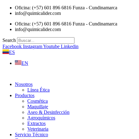
Saltar
Oficina: (+57) 601 896 6816 Funza - Cundinamarca
al
info@quimicalider.com
contenido
Oficina: (+57) 601 896 6816 Funza - Cundinamarca
info@quimicalider.com
Search
Facebook
Instagram
Youtube
Linkedin
ES
EN
Nosotros
Línea Ética
Productos
Cosmética
Maquillaje
Aseo & Desinfección
Agroquímicos
Extractos
Veterinaria
Servicio Técnico