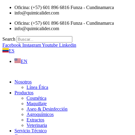
Saltar
Oficina: (+57) 601 896 6816 Funza - Cundinamarca
al
info@quimicalider.com
contenido
Oficina: (+57) 601 896 6816 Funza - Cundinamarca
info@quimicalider.com
Search
Facebook
Instagram
Youtube
Linkedin
ES
EN
Nosotros
Línea Ética
Productos
Cosmética
Maquillaje
Aseo & Desinfección
Agroquímicos
Extractos
Veterinaria
Servicio Técnico