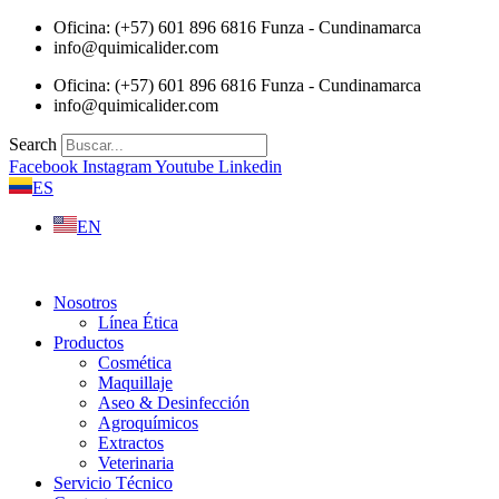
Saltar
Oficina: (+57) 601 896 6816 Funza - Cundinamarca
al
info@quimicalider.com
contenido
Oficina: (+57) 601 896 6816 Funza - Cundinamarca
info@quimicalider.com
Search
Facebook
Instagram
Youtube
Linkedin
ES
EN
Nosotros
Línea Ética
Productos
Cosmética
Maquillaje
Aseo & Desinfección
Agroquímicos
Extractos
Veterinaria
Servicio Técnico