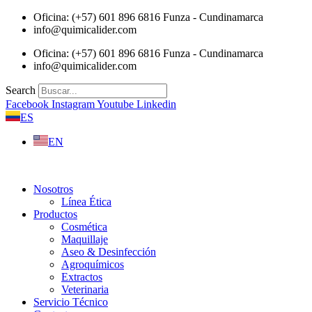
Saltar
Oficina: (+57) 601 896 6816 Funza - Cundinamarca
al
info@quimicalider.com
contenido
Oficina: (+57) 601 896 6816 Funza - Cundinamarca
info@quimicalider.com
Search
Facebook
Instagram
Youtube
Linkedin
ES
EN
Nosotros
Línea Ética
Productos
Cosmética
Maquillaje
Aseo & Desinfección
Agroquímicos
Extractos
Veterinaria
Servicio Técnico