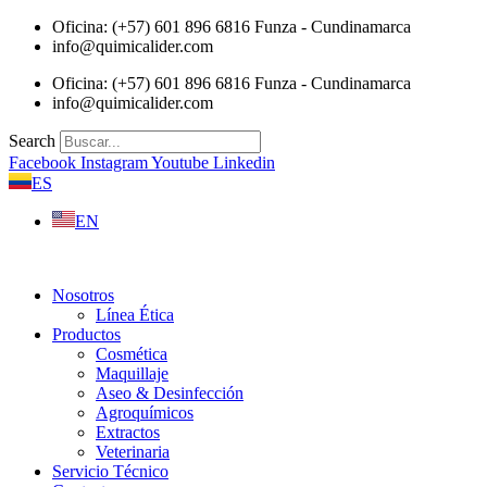
Saltar
Oficina: (+57) 601 896 6816 Funza - Cundinamarca
al
info@quimicalider.com
contenido
Oficina: (+57) 601 896 6816 Funza - Cundinamarca
info@quimicalider.com
Search
Facebook
Instagram
Youtube
Linkedin
ES
EN
Nosotros
Línea Ética
Productos
Cosmética
Maquillaje
Aseo & Desinfección
Agroquímicos
Extractos
Veterinaria
Servicio Técnico