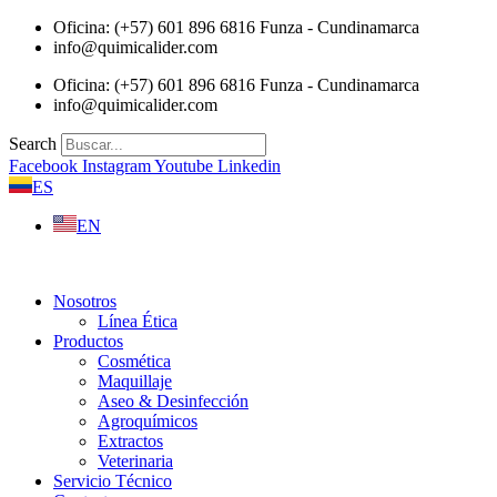
Saltar
Oficina: (+57) 601 896 6816 Funza - Cundinamarca
al
info@quimicalider.com
contenido
Oficina: (+57) 601 896 6816 Funza - Cundinamarca
info@quimicalider.com
Search
Facebook
Instagram
Youtube
Linkedin
ES
EN
Nosotros
Línea Ética
Productos
Cosmética
Maquillaje
Aseo & Desinfección
Agroquímicos
Extractos
Veterinaria
Servicio Técnico