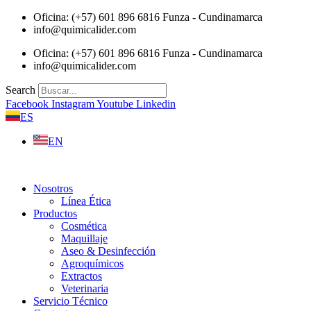
Saltar
Oficina: (+57) 601 896 6816 Funza - Cundinamarca
al
info@quimicalider.com
contenido
Oficina: (+57) 601 896 6816 Funza - Cundinamarca
info@quimicalider.com
Search
Facebook
Instagram
Youtube
Linkedin
ES
EN
Nosotros
Línea Ética
Productos
Cosmética
Maquillaje
Aseo & Desinfección
Agroquímicos
Extractos
Veterinaria
Servicio Técnico