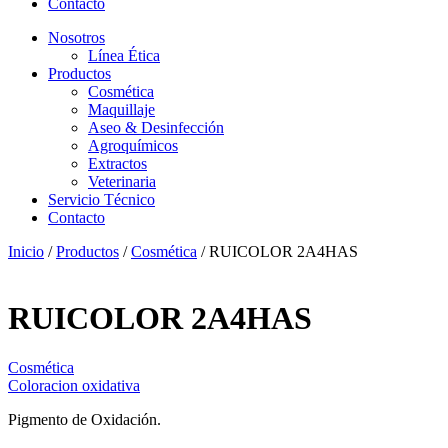
Contacto
Nosotros
Línea Ética
Productos
Cosmética
Maquillaje
Aseo & Desinfección
Agroquímicos
Extractos
Veterinaria
Servicio Técnico
Contacto
Inicio
/
Productos
/
Cosmética
/ RUICOLOR 2A4HAS
RUICOLOR 2A4HAS
Cosmética
Coloracion oxidativa
Pigmento de Oxidación.