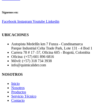
Síguenos en:
Facebook
Instagram
Youtube
Linkedin
UBICACIONES
Autopista Medellín km 7 Funza - Cundinamarca
Parque Industrial Celta Trade Park, Lote 131 - 4 Bod 1
Carrera 78 # 17 -57, Oficina 605 - Bogotá, Colombia
Oficina: (+57) 601 896 6816
Móvil: (+57) 318 734 3938
info@quimicalider.com
NOSOTROS
Inicio
Nosotros
Productos
Servicio Técnico
Contacto