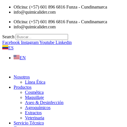
Saltar
Oficina: (+57) 601 896 6816 Funza - Cundinamarca
al
info@quimicalider.com
contenido
Oficina: (+57) 601 896 6816 Funza - Cundinamarca
info@quimicalider.com
Search
Facebook
Instagram
Youtube
Linkedin
ES
EN
Nosotros
Línea Ética
Productos
Cosmética
Maquillaje
Aseo & Desinfección
Agroquímicos
Extractos
Veterinaria
Servicio Técnico