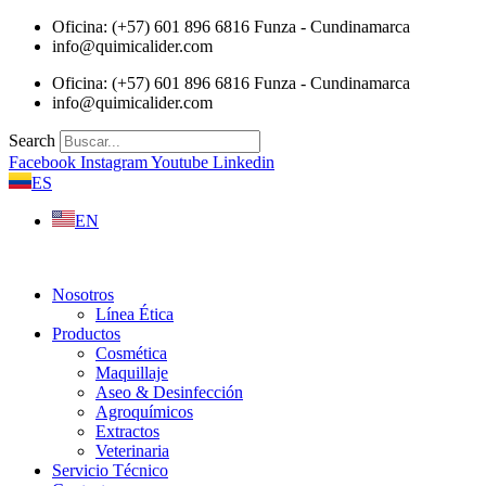
Saltar
Oficina: (+57) 601 896 6816 Funza - Cundinamarca
al
info@quimicalider.com
contenido
Oficina: (+57) 601 896 6816 Funza - Cundinamarca
info@quimicalider.com
Search
Facebook
Instagram
Youtube
Linkedin
ES
EN
Nosotros
Línea Ética
Productos
Cosmética
Maquillaje
Aseo & Desinfección
Agroquímicos
Extractos
Veterinaria
Servicio Técnico