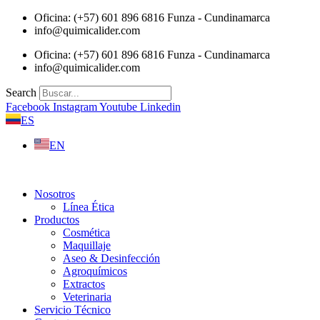
Saltar
Oficina: (+57) 601 896 6816 Funza - Cundinamarca
al
info@quimicalider.com
contenido
Oficina: (+57) 601 896 6816 Funza - Cundinamarca
info@quimicalider.com
Search
Facebook
Instagram
Youtube
Linkedin
ES
EN
Nosotros
Línea Ética
Productos
Cosmética
Maquillaje
Aseo & Desinfección
Agroquímicos
Extractos
Veterinaria
Servicio Técnico