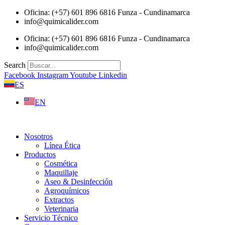
Saltar
Oficina: (+57) 601 896 6816 Funza - Cundinamarca
al
info@quimicalider.com
contenido
Oficina: (+57) 601 896 6816 Funza - Cundinamarca
info@quimicalider.com
Search
Facebook
Instagram
Youtube
Linkedin
ES
EN
Nosotros
Línea Ética
Productos
Cosmética
Maquillaje
Aseo & Desinfección
Agroquímicos
Extractos
Veterinaria
Servicio Técnico